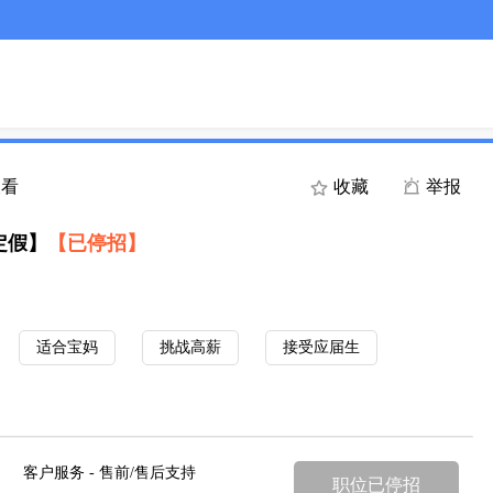
查看
收藏
举报
定假】
【已停招】
适合宝妈
挑战高薪
接受应届生
客户服务 - 售前/售后支持
职位已停招