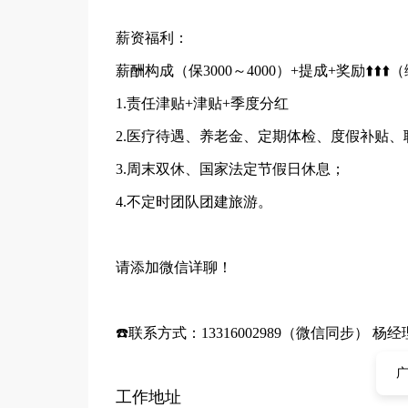
薪资福利：
薪酬构成（保3000～4000）+提成+奖励⬆️⬆️⬆️（
1.责任津贴+津贴+季度分红
2.医疗待遇、养老金、定期体检、度假补贴、
3.周末双休、国家法定节假日休息；
4.不定时团队团建旅游。
请添加微信详聊！
☎️联系方式：13316002989（微信同步） 杨经
广
工作地址