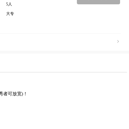
5人
大专
秀者可放宽)！