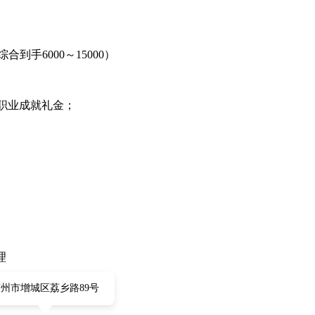
综合到手6000～15000）
职业成就礼金；
理
州市增城区荔乡路89号