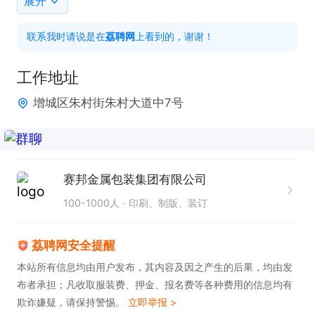
展开
外派期：（3～5年）月薪3万～5万＋年度分红。
联系我时请说是在
荔聘网
上看到的，谢谢！
工作地址
增城区朱村街朱村大道中7号
赛邦金属包装集团有限公司
100-1000人
印刷、制版、装订
荔聘网安全提醒
本站所有信息均由用户发布，其内容及因之产生的后果，均由发
布者承担；凡收取服装费、押金、报名费等各种费用的信息均有
欺诈嫌疑，请保持警惕。
立即举报 >