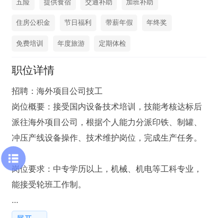
五险
提供食宿
交通补助
加班补助
住房公积金
节日福利
带薪年假
年终奖
免费培训
年度旅游
定期体检
职位详情
招聘：海外项目公司技工

岗位概要：接受国内设备技术培训，技能考核达标后
派往海外项目公司，根据个人能力分派印铁、制罐、
冲压产线设备操作、技术维护岗位，完成生产任务。

岗位要求：中专学历以上，机械、机电等工科专业，
能接受轮班工作制。

薪资待遇：内训期：月薪5-7K
