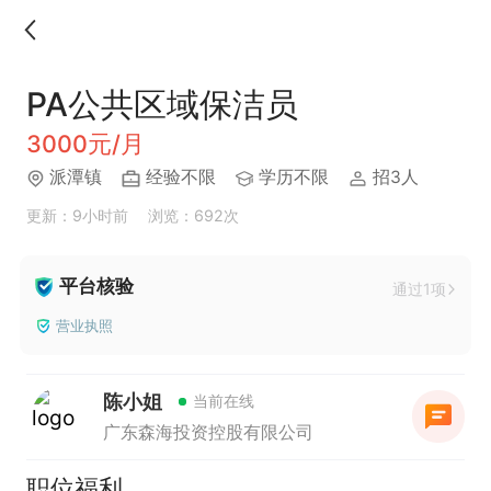
PA公共区域保洁员
3000元/月
派潭镇
经验不限
学历不限
招3人
更新：9小时前
浏览：692次
平台核验
通过1项
营业执照
陈小姐
当前在线
广东森海投资控股有限公司
职位福利