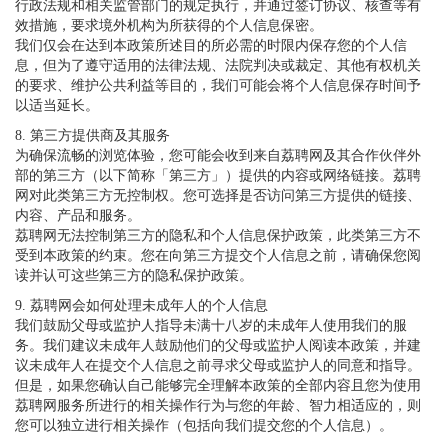
行政法规和相关监管部门的规定执行，并通过签订协议、核查等有
效措施，要求境外机构为所获得的个人信息保密。
我们仅会在达到本政策所述目的所必需的时限内保存您的个人信
息，但为了遵守适用的法律法规、法院判决或裁定、其他有权机关
的要求、维护公共利益等目的，我们可能会将个人信息保存时间予
以适当延长。
8. 第三方提供商及其服务
为确保流畅的浏览体验，您可能会收到来自荔聘网及其合作伙伴外
部的第三方（以下简称「第三方」）提供的内容或网络链接。荔聘
网对此类第三方无控制权。您可选择是否访问第三方提供的链接、
内容、产品和服务。
荔聘网无法控制第三方的隐私和个人信息保护政策，此类第三方不
受到本政策的约束。您在向第三方提交个人信息之前，请确保您阅
读并认可这些第三方的隐私保护政策。
9. 荔聘网会如何处理未成年人的个人信息
我们鼓励父母或监护人指导未满十八岁的未成年人使用我们的服
务。我们建议未成年人鼓励他们的父母或监护人阅读本政策，并建
议未成年人在提交个人信息之前寻求父母或监护人的同意和指导。
但是，如果您确认自己能够完全理解本政策的全部内容且您为使用
荔聘网服务所进行的相关操作行为与您的年龄、智力相适应的，则
您可以独立进行相关操作（包括向我们提交您的个人信息）。