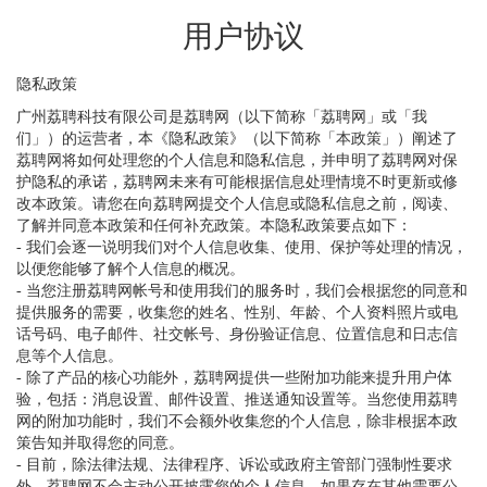
用户协议
隐私政策
广州荔聘科技有限公司是荔聘网（以下简称「荔聘网」或「我
们」）的运营者，本《隐私政策》（以下简称「本政策」）阐述了
荔聘网将如何处理您的个人信息和隐私信息，并申明了荔聘网对保
护隐私的承诺，荔聘网未来有可能根据信息处理情境不时更新或修
改本政策。请您在向荔聘网提交个人信息或隐私信息之前，阅读、
了解并同意本政策和任何补充政策。本隐私政策要点如下：
- 我们会逐一说明我们对个人信息收集、使用、保护等处理的情况，
以便您能够了解个人信息的概况。
- 当您注册荔聘网帐号和使用我们的服务时，我们会根据您的同意和
提供服务的需要，收集您的姓名、性别、年龄、个人资料照片或电
话号码、电子邮件、社交帐号、身份验证信息、位置信息和日志信
息等个人信息。
- 除了产品的核心功能外，荔聘网提供一些附加功能来提升用户体
验，包括：消息设置、邮件设置、推送通知设置等。当您使用荔聘
网的附加功能时，我们不会额外收集您的个人信息，除非根据本政
策告知并取得您的同意。
- 目前，除法律法规、法律程序、诉讼或政府主管部门强制性要求
外，荔聘网不会主动公开披露您的个人信息，如果存在其他需要公