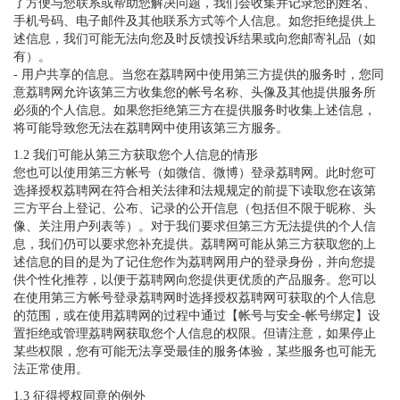
了方便与您联系或帮助您解决问题，我们会收集并记录您的姓名、
手机号码、电子邮件及其他联系方式等个人信息。如您拒绝提供上
述信息，我们可能无法向您及时反馈投诉结果或向您邮寄礼品（如
有）。
- 用户共享的信息。当您在荔聘网中使用第三方提供的服务时，您同
意荔聘网允许该第三方收集您的帐号名称、头像及其他提供服务所
必须的个人信息。如果您拒绝第三方在提供服务时收集上述信息，
将可能导致您无法在荔聘网中使用该第三方服务。
1.2 我们可能从第三方获取您个人信息的情形
您也可以使用第三方帐号（如微信、微博）登录荔聘网。此时您可
选择授权荔聘网在符合相关法律和法规规定的前提下读取您在该第
三方平台上登记、公布、记录的公开信息（包括但不限于昵称、头
像、关注用户列表等）。对于我们要求但第三方无法提供的个人信
息，我们仍可以要求您补充提供。荔聘网可能从第三方获取您的上
述信息的目的是为了记住您作为荔聘网用户的登录身份，并向您提
供个性化推荐，以便于荔聘网向您提供更优质的产品服务。您可以
在使用第三方帐号登录荔聘网时选择授权荔聘网可获取的个人信息
的范围，或在使用荔聘网的过程中通过【帐号与安全-帐号绑定】设
置拒绝或管理荔聘网获取您个人信息的权限。但请注意，如果停止
某些权限，您有可能无法享受最佳的服务体验，某些服务也可能无
法正常使用。
1.3 征得授权同意的例外