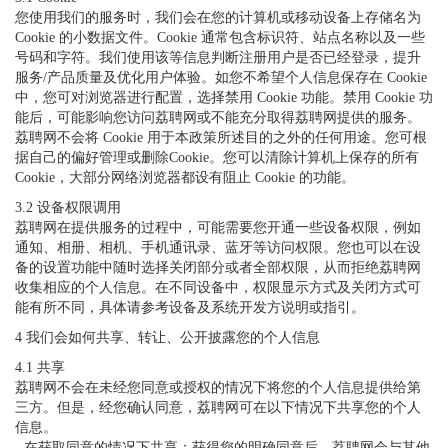
您使用我们的服务时，我们会在您的计算机或移动设备上存储名为
Cookie 的小数据文件。Cookie 通常包含标识符、站点名称以及一些
号码和字符。我们使用该等信息判断注册用户是否已经登录，提升
服务/产品质量及优化用户体验。如您不希望个人信息保存在 Cookie
中，您可对浏览器进行配置，选择禁用 Cookie 功能。禁用 Cookie 功
能后，可能影响您访问荔聘网或不能充分取得荔聘网提供的服务。
荔聘网不会将 Cookie 用于本政策所述目的之外的任何用途。您可根
据自己的偏好管理或删除Cookie。您可以清除计算机上保存的所有
Cookie，大部分网络浏览器都设有阻止 Cookie 的功能。
3.2 设备权限调用
荔聘网在提供服务的过程中，可能需要您开通一些设备权限，例如
通知、相册、相机、手机通讯录、蓝牙等访问权限。您也可以在设
备的设置功能中随时选择关闭部分或者全部权限，从而拒绝荔聘网
收集相应的个人信息。在不同设备中，权限显示方式及关闭方式可
能有所不同，具体请参考设备及系统开发方说明或指引。
4 我们会如何共享、转让、公开披露您的个人信息
4.1 共享
荔聘网不会在未经您同意或授权的情况下将您的个人信息提供给第
三方。但是，经您确认同意，荔聘网可在以下情况下共享您的个人
信息。
- 在获取同意的情况下共享：获得您的明确同意后，荔聘网会与其他