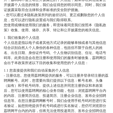
开披露个人信息的情形，我们会征得您的明示同意。同时，我们保
证披露采取符合法律和业界标准的安全防护措施。
- 您可以通过本隐私政策所列的途径访问、更正或删除您的个人信
息，也可以进行隐私设置或与我们取得联系。
您使用或继续使用我们的服务，即意味着同意我们按照本《隐私政
策》收集、使用、储存、共享、转让和公开披露您的相关信息。
1. 我们收集的个人信息
个人信息是指以电子或者其他方式记录的能够单独或者与其他信息
结合识别自然人个人身份的各种信息，包括但不限于自然人的姓
名、出生日期、身份证件号码、个人生物识别信息、住址、电话号
码等。此类信息会在您注册和使用我们的服务时被收集，荔聘网仅
会出于本政策所述以下目的收集和使用您的个人信息：
1.1 您直接提供和我们自动采集的个人信息
- 注册信息。您使用荔聘网提供的服务，可以注册并登录经注册的荔
聘网帐号。此时，您需要向我们提供以下信息：帐号名称、头像
（如有）和手机号码等。提供上述信息并同意注册协议和本政策
后，您可以使用荔聘网的核心业务功能，包括：浏览荔聘网平台内
的内容、注册简历信息、投递简历、注册企业信息、发布企业招聘
信息等。在您注册荔聘网帐号时，我们会使用手机号码对您进行实
名验证，如您拒绝提供手机号码或进行实名验证，您仍可浏览部分
荔聘网平台内的内容，但将无法使用投递简历、发布企业招聘信息