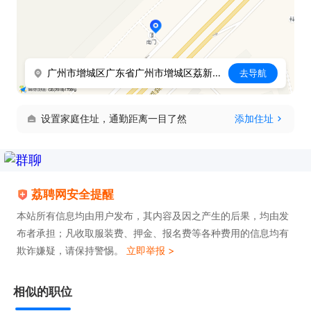
3、负责现场6S维护；

4、按作业指导书作业执行；

5、上级安排的其他事项。

广州市增城区广东省广州市增城区荔新大道辅路
去导航
福利待遇：

设置家庭住址，通勤距离一目了然
添加住址
1、试用期内便缴纳五险一金

2、提供住宿（入职当天即可安排），配备空调、独
立卫浴

3、免费工作餐、工作服、劳保用品、额外中夜班津
荔聘网安全提醒
贴

本站所有信息均由用户发布，其内容及因之产生的后果，均由发
布者承担；凡收取服装费、押金、报名费等各种费用的信息均有
4、带薪假期：年假、婚假、产假、法定节假日等

欺诈嫌疑，请保持警惕。
立即举报 >
5、免费提供职前/年度职业病健康体检

6、发放节日伴手礼、生日礼物
相似的职位