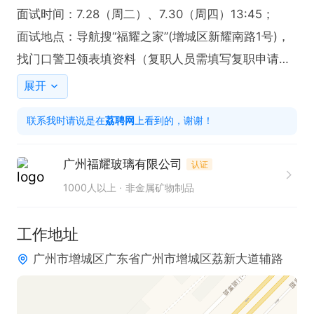
面试时间：7.28（周二）、7.30（周四）13:45；

面试地点：导航搜“福耀之家”(增城区新耀南路1号)，
找门口警卫领表填资料（复职人员需填写复职申请
表）

展开
面试必备：身份证原件、黑色笔、携带全日制毕业证
联系我时请说是在
荔聘网
上看到的，谢谢！
的复印件（若毕业证均已遗失则不要求携带）

着装要求：请穿长裤和运动鞋/平底鞋，不可穿短裤/
广州福耀玻璃有限公司
认证
裙子/背心/拖鞋，否则无法进厂参观/面试

1000人以上
非金属矿物制品
应聘条件：

工作地址
站立式作业、玻璃搬抬、接触酒精不过敏

广州市增城区广东省广州市增城区荔新大道辅路
岗位职责：

1、负责根据客户订单进行完成汽车玻璃的生产制造；

2、负责加工和检验汽车玻璃外观工作；
