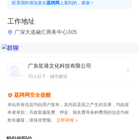
联系我时请说是在
荔聘网
上看到的，谢谢！
岗位职责

工作地址
1. 负责电力设备的日常操作与维护

广深大道融汇商务中心305
2. 及时处理电力设备突发故障

3. 协助进行电力系统的安全检查
广东笙港文化科技有限公司
10人以下
城市建设
荔聘网安全提醒
本站所有信息均由用户发布，其内容及因之产生的后果，均由发
布者承担；凡收取服装费、押金、报名费等各种费用的信息均有
欺诈嫌疑，请保持警惕。
立即举报 >
相似的职位