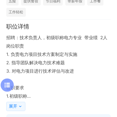
五险
提供食宿
节日福利
带薪年假
工作餐
工作轻松
职位详情
招聘：技术负责人，初级职称电力专业  带业绩	2人

岗位职责

1. 负责电力项目技术方案制定与实施

2. 指导团队解决电力技术难题

3. 对电力项目进行技术评估与改进

任职要求

1.初级职称

2. 熟悉电力技术，有相关项目业绩

展开
3. 具备良好沟通能力与团队协作精神
